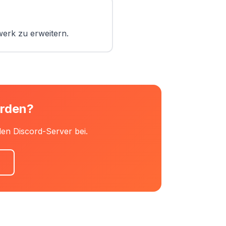
erk zu erweitern.
erden?
en Discord-Server bei.