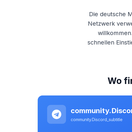
Die deutsche
M
Netzwerk verwen
willkommen.
schnellen Einst
Wo fi
community.Discor
community.Discord_subtitle