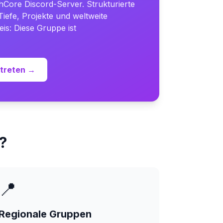
hCore Discord-Server. Strukturierte
Tiefe, Projekte und weltweite
is: Diese Gruppe ist
itreten →
?
📍
Regionale Gruppen