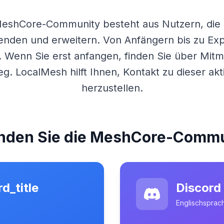
eshCore
-Community besteht aus Nutzern, di
den und erweitern. Von Anfängern bis zu Expe
 Wenn Sie erst anfangen, finden Sie über
Mitm
ieg. LocalMesh hilft Ihnen, Kontakt zu dieser a
herzustellen.
nden Sie die MeshCore-Comm
d_title
Discord
Englischsprach