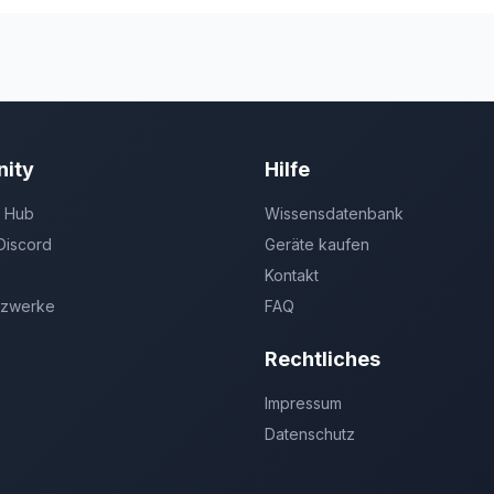
ity
Hilfe
 Hub
Wissensdatenbank
Discord
Geräte kaufen
Kontakt
tzwerke
FAQ
Rechtliches
Impressum
Datenschutz