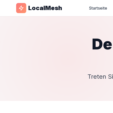
LocalMesh
Startseite
De
Treten S