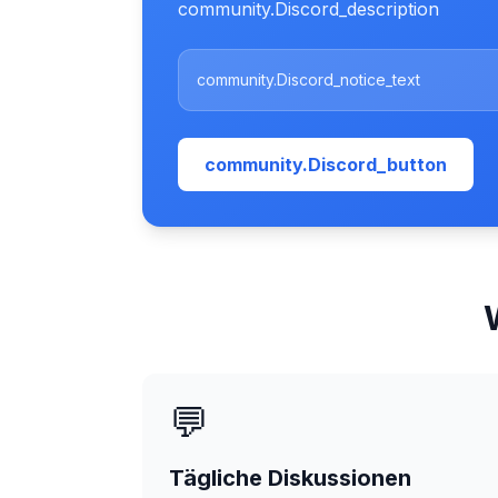
community.Discord_description
community.Discord_notice_text
community.Discord_button
💬
Tägliche Diskussionen