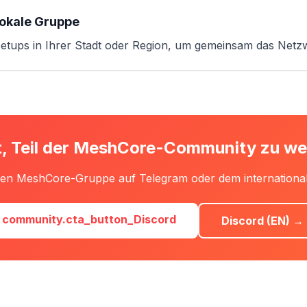
lokale Gruppe
etups in Ihrer Stadt oder Region, um gemeinsam das Netzw
t, Teil der MeshCore-Community zu w
hen MeshCore-Gruppe auf Telegram oder dem international
community.cta_button_Discord
Discord (EN) →