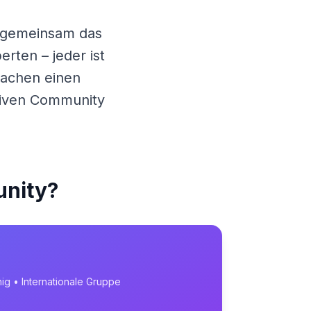
e gemeinsam das
rten – jeder ist
achen
einen
ktiven Community
unity?
ig • Internationale Gruppe