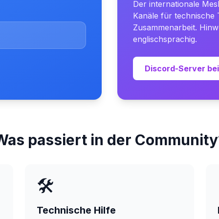
Der internationale Mes
Kanäle für technische 
Zusammenarbeit. Hinwe
englischsprachig.
Discord-Server be
Was passiert in der Community
🛠️
Technische Hilfe