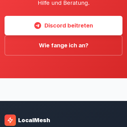
Hilfe und Beratung.
Discord beitreten
Wie fange ich an?
LocalMesh