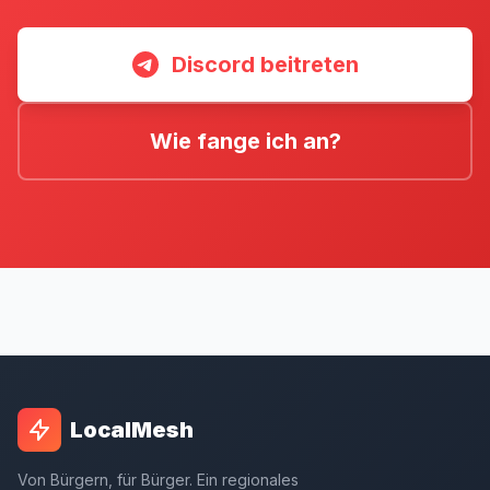
Discord beitreten
Wie fange ich an?
LocalMesh
Von Bürgern, für Bürger. Ein regionales