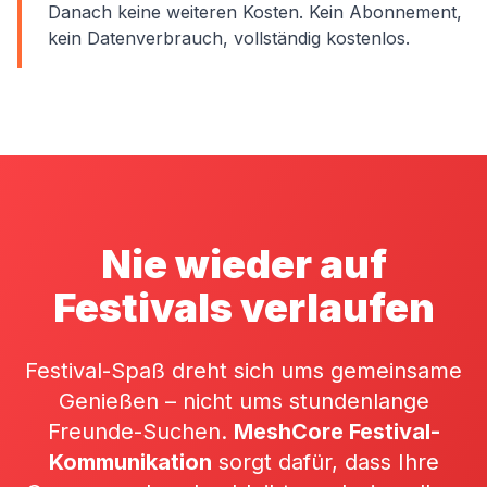
Danach keine weiteren Kosten. Kein Abonnement,
kein Datenverbrauch, vollständig kostenlos.
Nie wieder auf
Festivals verlaufen
Festival-Spaß dreht sich ums gemeinsame
Genießen – nicht ums stundenlange
Freunde-Suchen.
MeshCore Festival-
Kommunikation
sorgt dafür, dass Ihre