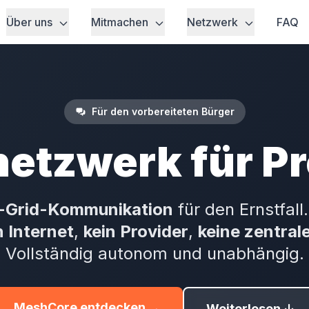
Über uns
Mitmachen
Netzwerk
FAQ
Für den vorbereiteten Bürger
etzwerk für P
-Grid-Kommunikation
für den Ernstfal
n Internet
,
kein Provider
,
keine zentrale
Vollständig autonom und unabhängig.
MeshCore entdecken →
Weiterlesen ↓