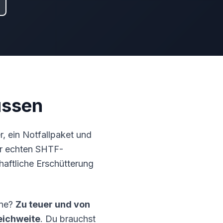
üssen
r, ein
Notfallpaket
und
er echten SHTF-
haftliche Erschütterung
one?
Zu teuer und von
eichweite
. Du brauchst