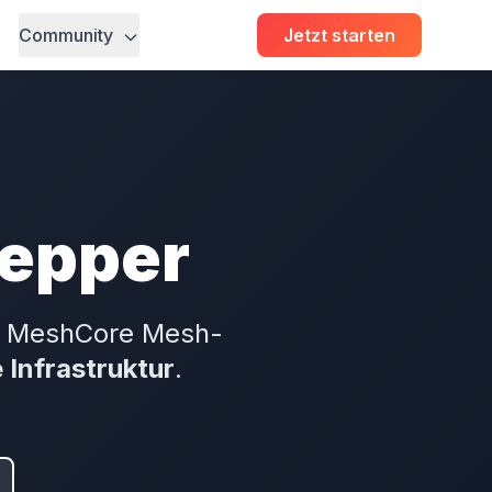
Community
Jetzt starten
repper
l. MeshCore Mesh-
 Infrastruktur
.