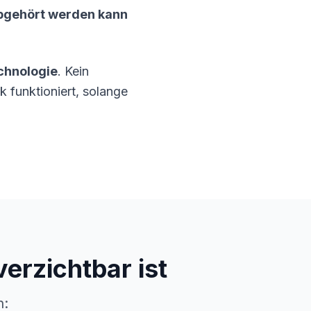
abgehört werden kann
chnologie
. Kein
k funktioniert, solange
rzichtbar ist
n: