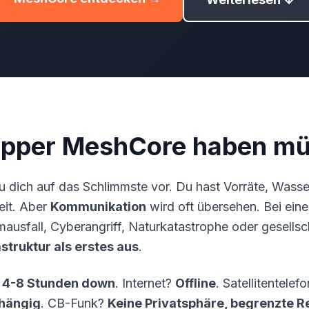
pper MeshCore haben m
du dich auf das Schlimmste vor. Du hast Vorräte, Wasse
eit. Aber
Kommunikation
wird oft übersehen. Bei ein
mausfall
, Cyberangriff, Naturkatastrophe oder gesellsc
astruktur als erstes aus
.
 4-8 Stunden down
. Internet?
Offline
. Satellitentelef
bhängig
. CB-Funk?
Keine Privatsphäre, begrenzte R