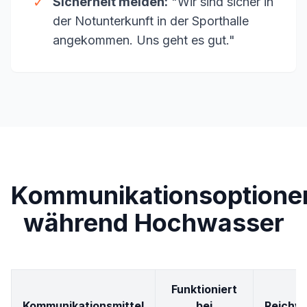
✓
Sicherheit melden:
"Wir sind sicher in
der Notunterkunft in der Sporthalle
angekommen. Uns geht es gut."
Kommunikationsoptione
während Hochwasser
Funktioniert
Kommunikationsmittel
bei
Reichw