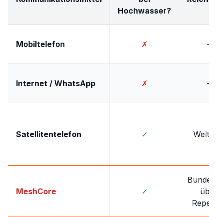
Hochwasser?
Mobiltelefon
✗
-
Internet / WhatsApp
✗
-
Satellitentelefon
✓
Weltwe
Bundesw
MeshCore
✓
übe
Repeat