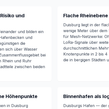
Risiko und
Flache Rheinebene
Duisburg liegt in der fl
wenige Meter über dem Fl
einander und bilden ein
für Mesh-Netzwerke: Ohn
 Hafenbecken und
LoRa-Signale über weite
günstigen die
durchschnittlichen Mehrf
en sich über Wasser
Knotenpunkte in 2 bis 4
s Zusammenflussgebiet bei
die in bergigen Städten 
en Rhein und Ruhr
Stadtteile zwischen beiden
sche Höhenpunkte
Binnenhafen als lo
ben in Duisburg
Duisburgs Hafen — der 