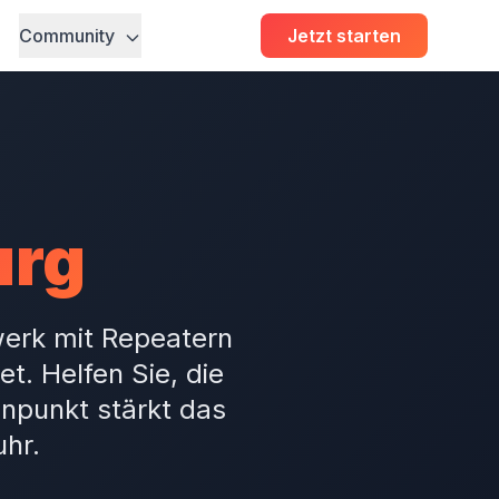
Community
Jetzt starten
urg
erk mit Repeatern
t. Helfen Sie, die
enpunkt stärkt das
hr.