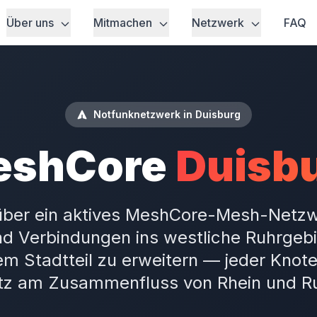
Über uns
Mitmachen
Netzwerk
FAQ
Notfunknetzwerk in Duisburg
eshCore
Duisb
 über ein aktives MeshCore-Mesh-Netzw
d Verbindungen ins westliche Ruhrgebie
m Stadtteil zu erweitern — jeder Knot
tz am Zusammenfluss von Rhein und Ru