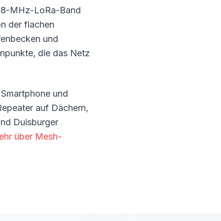
 868-MHz-LoRa-Band
on der flachen
afenbecken und
enpunkte, die das Netz
m Smartphone und
 Repeater auf Dächern,
und Duisburger
ehr über Mesh-